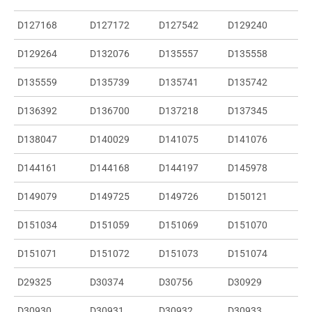
D127168
D127172
D127542
D129240
D129264
D132076
D135557
D135558
D135559
D135739
D135741
D135742
D136392
D136700
D137218
D137345
D138047
D140029
D141075
D141076
D144161
D144168
D144197
D145978
D149079
D149725
D149726
D150121
D151034
D151059
D151069
D151070
D151071
D151072
D151073
D151074
D29325
D30374
D30756
D30929
D30930
D30931
D30932
D30933