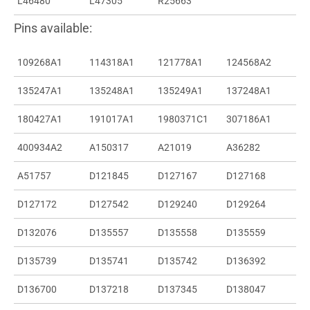
L46480
L47305
R25663
Pins available:
109268A1
114318A1
121778A1
124568A2
135247A1
135248A1
135249A1
137248A1
180427A1
191017A1
1980371C1
307186A1
400934A2
A150317
A21019
A36282
A51757
D121845
D127167
D127168
D127172
D127542
D129240
D129264
D132076
D135557
D135558
D135559
D135739
D135741
D135742
D136392
D136700
D137218
D137345
D138047