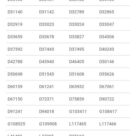
D31140
D31142
D32789
D32865
D32919
D33023
D33024
D33047
D33659
D33678
D33827
D34506
D37392
D37443
D37495
D40243
D42788
D43940
D46405
D50146
D50698
D51545
D51608
D55626
D60159
D61241
D65932
D67061
D67150
D72371
D75859
D90722
D91241
D94018
G103411
G108417
G108525
G109908
L117465
L117466