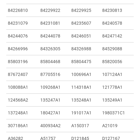
84226810
84229922
84229925
84230813
84231079
84231081
84235607
84240578
84244076
84244078
84246051
84247142
84266996
84326305
84326988
84529088
85803196
85804468
85804475
85820056
87672407
87705516
100696A1
107124A1
108088A1
109268A1
114318A1
121778A1
124568A2
135247A1
135248A1
135249A1
137248A1
180427A1
191017A1
1980371C1
307186A1
400934A2
A150317
A21019
A36282
A51757
D121845
D127167