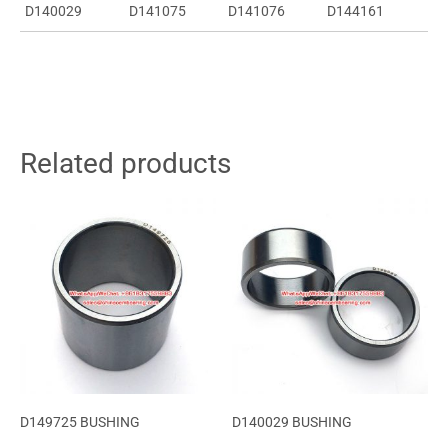
D140029
D141075
D141076
D144161
Related products
D149725 BUSHING
D140029 BUSHING