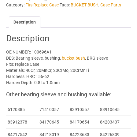
Category:
Fits Replace Case
Tags:
BUCKET BUSH
,
Case Parts
Description
Description
OE NUMBER: 100696A1
DES: Bearing sleeve, bushing,
bucket bush
, BRG sleeve
Fits: replace Case
Materials: 40Cr, 20MnCr, 20CrMo, 20CrMnTi
Hardness: HRC= 56-62
Harden Depth: 0.8 to 1.0mm
Other bearing sleeve and bushing available:
5120885
71410057
83910557
83910645
83912378
84170645
84170654
84203437
84217542
84218019
84223633
84226809