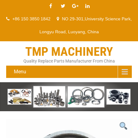
+86 150 3850 1842
NO 29-301,University Science Park,
Longyu Road, Luoyang, China
TMP MACHINERY
Quality Replace Parts Manufacturer From China
Menu