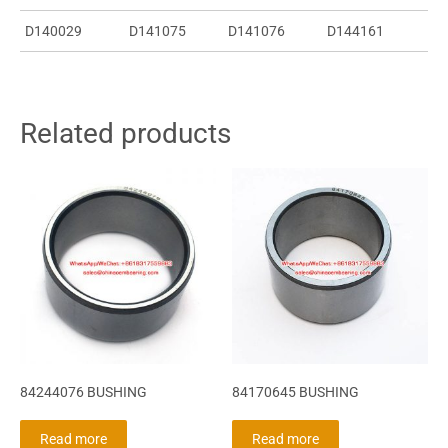
D140029
D141075
D141076
D144161
Related products
84244076 BUSHING
84170645 BUSHING
Read more
Read more