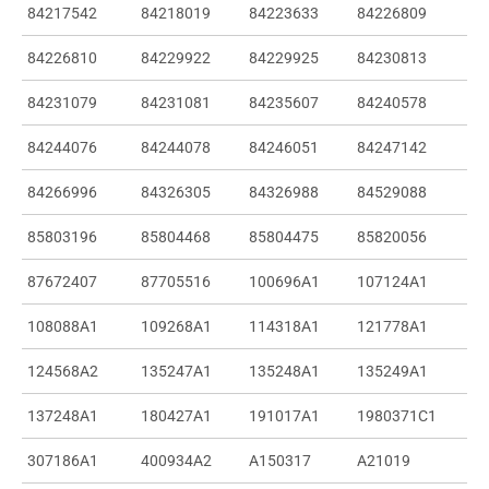
84217542
84218019
84223633
84226809
84226810
84229922
84229925
84230813
84231079
84231081
84235607
84240578
84244076
84244078
84246051
84247142
84266996
84326305
84326988
84529088
85803196
85804468
85804475
85820056
87672407
87705516
100696A1
107124A1
108088A1
109268A1
114318A1
121778A1
124568A2
135247A1
135248A1
135249A1
137248A1
180427A1
191017A1
1980371C1
307186A1
400934A2
A150317
A21019