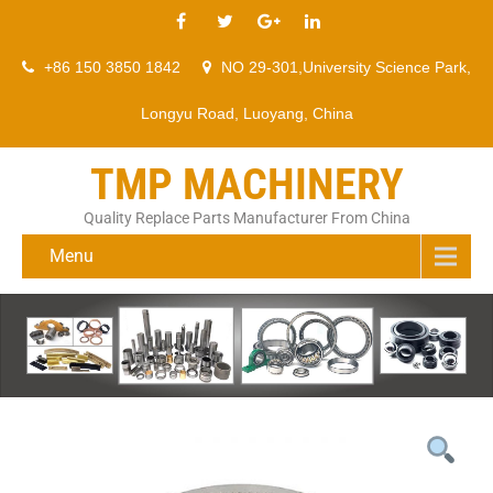
+86 150 3850 1842
NO 29-301,University Science Park,
Longyu Road, Luoyang, China
TMP MACHINERY
Quality Replace Parts Manufacturer From China
Menu