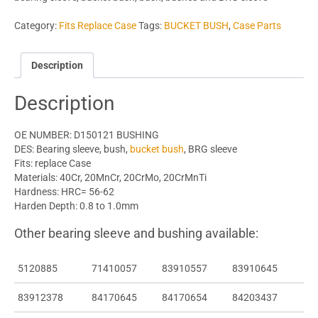
Category:
Fits Replace Case
Tags:
BUCKET BUSH
,
Case Parts
Description
Description
OE NUMBER: D150121 BUSHING
DES: Bearing sleeve, bush,
bucket bush
, BRG sleeve
Fits: replace Case
Materials: 40Cr, 20MnCr, 20CrMo, 20CrMnTi
Hardness: HRC= 56-62
Harden Depth: 0.8 to 1.0mm
Other bearing sleeve and bushing available:
5120885
71410057
83910557
83910645
83912378
84170645
84170654
84203437