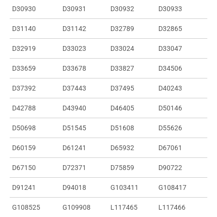
D30930
D30931
D30932
D30933
D31140
D31142
D32789
D32865
D32919
D33023
D33024
D33047
D33659
D33678
D33827
D34506
D37392
D37443
D37495
D40243
D42788
D43940
D46405
D50146
D50698
D51545
D51608
D55626
D60159
D61241
D65932
D67061
D67150
D72371
D75859
D90722
D91241
D94018
G103411
G108417
G108525
G109908
L117465
L117466