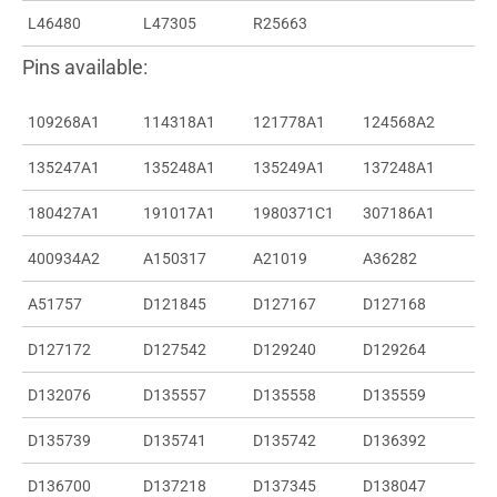
L46480
L47305
R25663
Pins available:
109268A1
114318A1
121778A1
124568A2
135247A1
135248A1
135249A1
137248A1
180427A1
191017A1
1980371C1
307186A1
400934A2
A150317
A21019
A36282
A51757
D121845
D127167
D127168
D127172
D127542
D129240
D129264
D132076
D135557
D135558
D135559
D135739
D135741
D135742
D136392
D136700
D137218
D137345
D138047