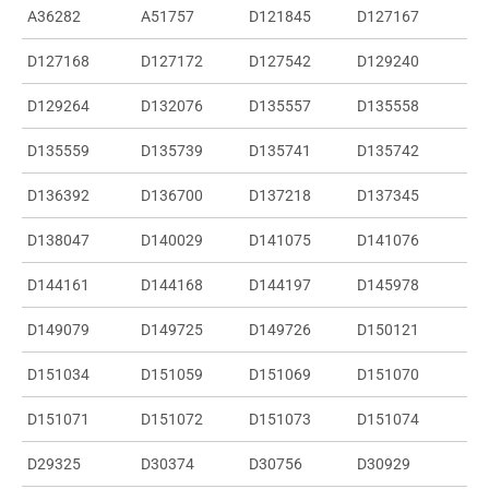
A36282
A51757
D121845
D127167
D127168
D127172
D127542
D129240
D129264
D132076
D135557
D135558
D135559
D135739
D135741
D135742
D136392
D136700
D137218
D137345
D138047
D140029
D141075
D141076
D144161
D144168
D144197
D145978
D149079
D149725
D149726
D150121
D151034
D151059
D151069
D151070
D151071
D151072
D151073
D151074
D29325
D30374
D30756
D30929